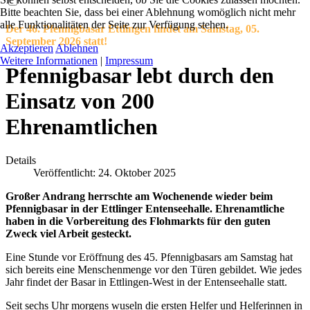
Bitte beachten Sie, dass bei einer Ablehnung womöglich nicht mehr
alle Funktionalitäten der Seite zur Verfügung stehen.
Der 46. Pfennigbasar Ettlingen findet am Samstag, 05.
September 2026 statt!
Akzeptieren
Ablehnen
Weitere Informationen
|
Impressum
Pfennigbasar lebt durch den
Einsatz von 200
Ehrenamtlichen
Details
Veröffentlicht: 24. Oktober 2025
Großer Andrang herrschte am Wochenende wieder beim
Pfennigbasar in der Ettlinger Entenseehalle. Ehrenamtliche
haben in die Vorbereitung des Flohmarkts für den guten
Zweck viel Arbeit gesteckt.
Eine Stunde vor Eröffnung des 45. Pfennigbasars am Samstag hat
sich bereits eine Menschenmenge vor den Türen gebildet. Wie jedes
Jahr findet der Basar in Ettlingen-West in der Entenseehalle statt.
Seit sechs Uhr morgens wuseln die ersten Helfer und Helferinnen in